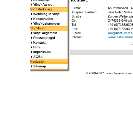
Kontakt:
'dhp'-Award
Firma:
AS Immobilien - A
PR / Marketing
Ansprechpartner:
Herr Peter Malek
Werbung in 'dhp'
Straße:
Zu den Weiherwi
Kooperation
Ort:
D-74363 GÃ¼gli
'dhp'-Leistungen
Tel.:
+49 (0)7135/930
'dhp'-Intern
Fax:
+49 (0)7135/930
'dhp' allgemein
E-Mail:
pm@asta-immob
Internet:
www.asta-immob
Pressespiegel
Kontakt
Hilfe
Impressum
AGBs
Navigation
Sitemap
© 2000-2007 das-holzportal.com 