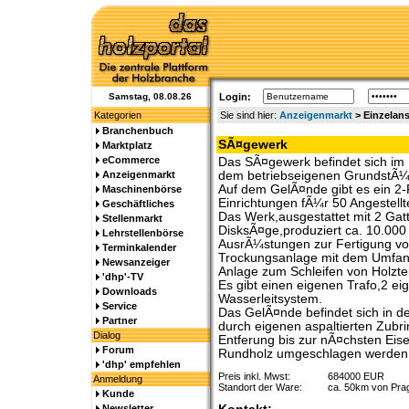
Samstag, 08.08.26
Login:
Kategorien
Sie sind hier:
Anzeigenmarkt
> Einzelans
Branchenbuch
SÃ¤gewerk
Marktplatz
eCommerce
Das SÃ¤gewerk befindet sich im 
Anzeigenmarkt
dem betriebseigenen GrundstÃ¼c
Auf dem GelÃ¤nde gibt es ein 2-
Maschinenbörse
Einrichtungen fÃ¼r 50 Angestellt
Geschäftliches
Das Werk,ausgestattet mit 2 Gat
Stellenmarkt
DisksÃ¤ge,produziert ca. 10.000
Lehrstellenbörse
AusrÃ¼stungen zur Fertigung von
Terminkalender
Trockungsanlage mit dem Umfang
Newsanzeiger
Anlage zum Schleifen von Holztei
'dhp'-TV
Es gibt einen eigenen Trafo,2 e
Downloads
Wasserleitsystem.
Service
Das GelÃ¤nde befindet sich in d
Partner
durch eigenen aspaltierten Zubri
Dialog
Entferung bis zur nÃ¤chsten Eise
Forum
Rundholz umgeschlagen werden 
'dhp' empfehlen
Preis inkl. Mwst:
684000 EUR
Anmeldung
Standort der Ware:
ca. 50km von Pra
Kunde
Newsletter