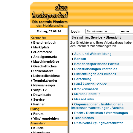
Freitag, 07.08.26
Login:
Kategorien
Sie sind hier:
Service > Übersicht
Branchenbuch
Zur Erleichterung Ihres Arbeitsalltags habe
des Internets zusammengestellt.
Marktplatz
eCommerce
Aus- und Weiterbildung
Anzeigenmarkt
Banken
Maschinenbörse
Branchenspezifische Portale
Geschäftliches
Dienstleistungen kostenlos
Stellenmarkt
Einrichtungen des Bundes
Lehrstellenbörse
Forschung
Terminkalender
GruÃŸkarten-Service
Newsanzeiger
Krankenkassen
'dhp'-TV
Medien/Literatur
Downloads
Messe-Links
Service
Partner
Organisationen / Institutionen /
Interessensvertretungen / Vereine
Dialog
Recht / Richtlinien / Verordnungen
Forum
Technisches
'dhp' empfehlen
UnfallverhÃ¼tungsvorschriften
Anmeldung
Kunde
Newsletter