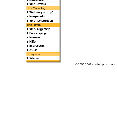
'dhp'-Award
PR / Marketing
Werbung in 'dhp'
Kooperation
'dhp'-Leistungen
'dhp'-Intern
'dhp' allgemein
Pressespiegel
Kontakt
Hilfe
Impressum
AGBs
Navigation
Sitemap
© 2000-2007 das-holzportal.com 