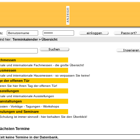
n:
ind hier:
Terminkalender > Übersicht
chmessen
nale und internationale Fachmessen - die große Übersicht!
usmessen
nale und internationale Hausmessen - so verpassen Sie keine!
ge der offenen Tür
ieren Sie hier Ihren Tag der offenen Tür!
sstellungen
nale und internationale Ausstellungen
ranstaltungen
sien - Vorträge - Tagungen - Workshops
hulungen und Seminare
Schulung ist immer sinnvoll - hier behalten Sie den Überblick!
nächsten Termine
Zeit keine Termine in der Datenbank.