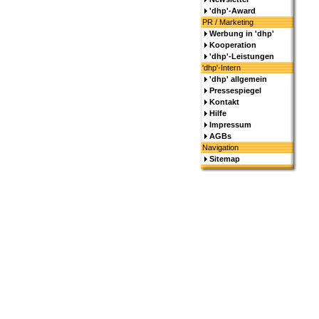
'dhp'-Award
PR / Marketing
Werbung in 'dhp'
Kooperation
'dhp'-Leistungen
'dhp'-Intern
'dhp' allgemein
Pressespiegel
Kontakt
Hilfe
Impressum
AGBs
Navigation
Sitemap