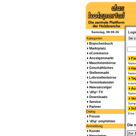
Samstag, 08.08.26
Logi
Kategorien
Sie s
Branchenbuch
Marktplatz
eCommerce
Anzeigenmarkt
Fa
Maschinenbörse
Natio
Geschäftliches
Ha
Stellenmarkt
Natio
Lehrstellenbörse
Ta
Terminkalender
Inser
Newsanzeiger
Au
'dhp'-TV
Natio
Downloads
Ve
Service
Sympo
Partner
Sc
Dialog
Eine 
Forum
'dhp' empfehlen
Die 
Anmeldung
Kunde
Zur 
Newsletter